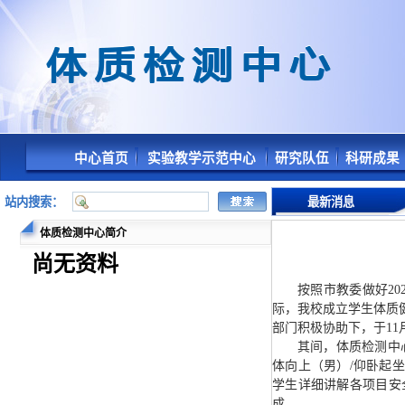
中心首页
实验教学示范中心
研究队伍
科研成果
站内搜索：
最新消息
体质检测中心简介
尚无资料
按照市教委做好2
际，我校成立学生体质
部门积极协助下，于11
其间，体质检测中心
体向上（男）/仰卧起坐
学生详细讲解各项目安
成。